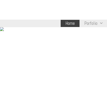
Saltar
al
contenido
Home
Porfolio