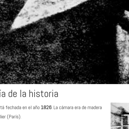
a de la historia
stá fechada en el año
1826
. La cámara era de madera
ier (París).