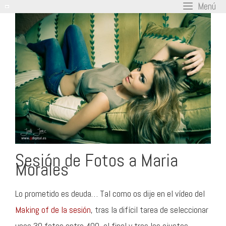
Menú
Saltar
al
contenido
Sesión de Fotos a Maria
Morales
Lo prometido es deuda… Tal como os dije en el vídeo del
Making of de la sesión
, tras la difí­cil tarea de seleccionar
unas 30 fotos entre 400, al final y tras los ajustes